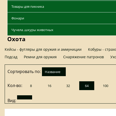
Товары для пикника
Фонари
Чучела ,шкуры животных
Охота
Кейсы - футляры для оружия и аммуниции
Кобуры - стра
Подсад
Ремни для оружия
Снаряжение патронов
Ух
Сортировать по:
название
Кол-во:
8
16
32
64
100
Вид: