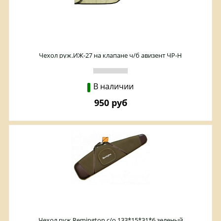
Чехол руж.ИЖ-27 на клапане ч/б авизент ЧР-Н
В наличии
950 руб
Чехол руж.Remington с/о 133*15*31*6 зеленый