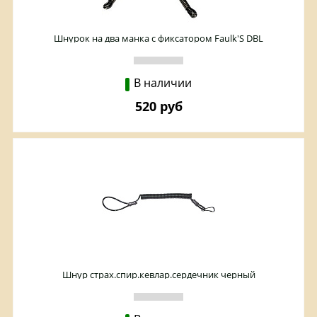
Шнурок на два манка с фиксатором Faulk'S DBL
В наличии
520 руб
Шнур страх.спир.кевлар.сердечник черный