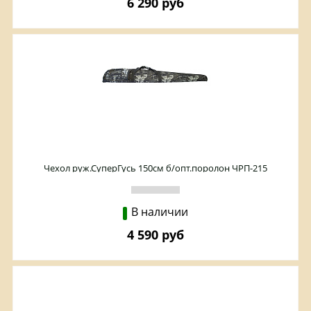
6 290 руб
Чехол руж.СуперГусь 150см б/опт.поролон ЧРП-215
В наличии
4 590 руб