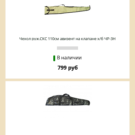
Чехол руж.СКС 110см авизент на клапане х/б ЧР-3Н
В наличии
799 руб