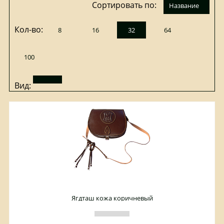
Сортировать по:
название
Кол-во:
8
16
32
64
100
Вид:
Ягдташ кожа коричневый