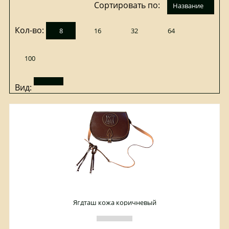
Сортировать по:
название
Кол-во:
8
16
32
64
100
Вид:
Ягдташ кожа коричневый