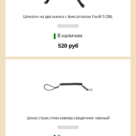
Шнурок на два манка с фиксатором Faulk'S DBL
В наличии
520 руб
Шнур страх.спир.кевлар.сердечник черный