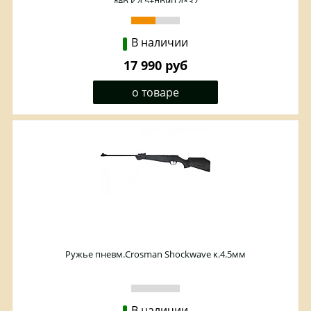
дер.к.4,5+приц.4*32
В наличии
17 990 руб
о товаре
Ружье пневм.Crosman Shockwave к.4.5мм
В наличии