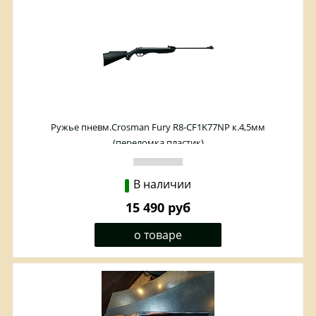
Ружье пневм.Crosman Fury R8-CF1K77NP к.4,5мм
(переломка,пластик)
В наличии
15 490 руб
о товаре