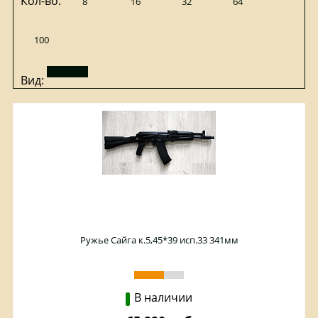
Кол-во:
8
16
32
64
100
Вид:
Ружье Сайга к.5,45*39 исп.33 341мм
В наличии