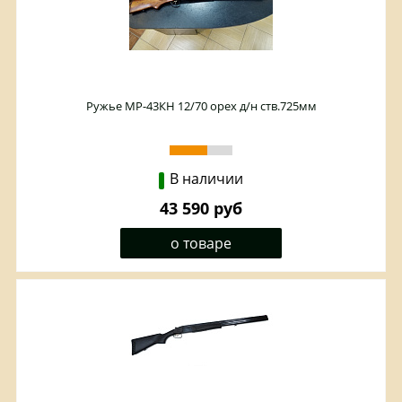
Ружье МР-43КН 12/70 орех д/н ств.725мм
В наличии
43 590 руб
о товаре