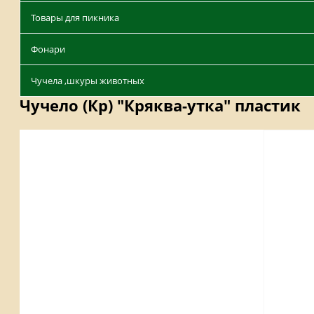
Товары для пикника
Фонари
Чучела ,шкуры животных
Чучело (Кр) "Кряква-утка" пластик
Описание
Отзывы
Наличие на складах