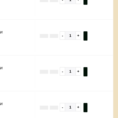
ии
ии
ии