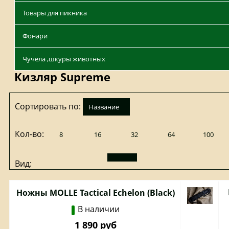
Товары для пикника
Фонари
Чучела ,шкуры животных
Кизляр Supreme
Сортировать по:
название
Кол-во:
8
16
32
64
100
Вид:
Ножны MOLLE Tactical Echelon (Black)
В наличии
1 890 руб