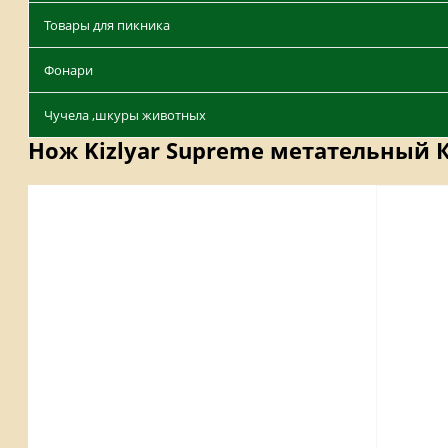
Товары для пикника
Фонари
Чучела ,шкуры животных
Нож Kizlyar Supreme метательный 
Описание
Отзывы
Наличие на складах