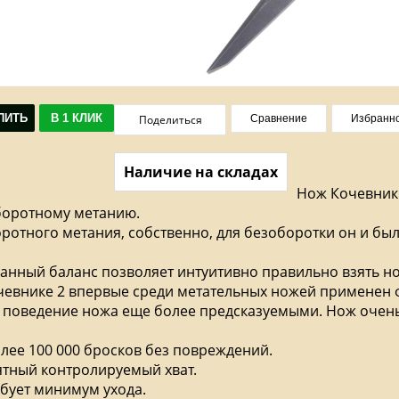
ПИТЬ
В 1 КЛИК
Поделиться
Сравнение
Избранн
Наличие на складах
Нож Кочевник
боротному метанию.
оротного метания, собственно, для безоборотки он и б
уманный баланс позволяет интуитивно правильно взять н
очевнике 2 впервые среди метательных ножей применен
 а поведение ножа еще более предсказуемыми. Нож очен
лее 100 000 бросков без повреждений.
ятный контролируемый хват.
ебует минимум ухода.