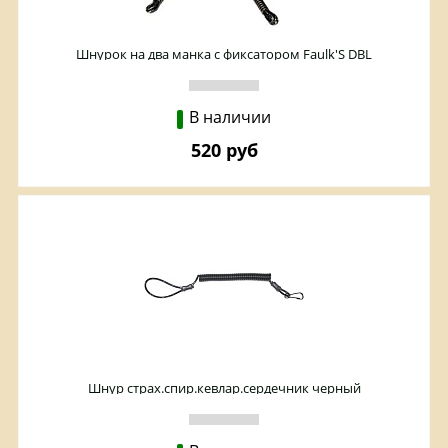
Шнурок на два манка с фиксатором Faulk'S DBL
В наличии
520 руб
Шнур страх.спир.кевлар.сердечник черный