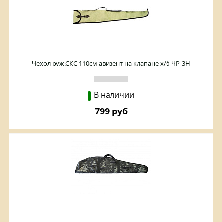
Чехол руж.СКС 110см авизент на клапане х/б ЧР-3Н
В наличии
799 руб