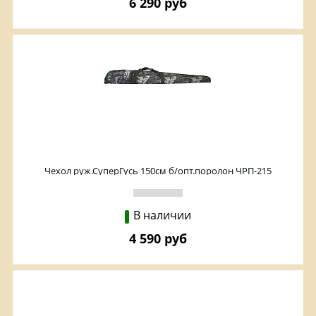
6 290 руб
Чехол руж.СуперГусь 150см б/опт.поролон ЧРП-215
В наличии
4 590 руб