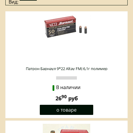
Вид:
Патрон Барнаул 9*22 Altay FMJ 6,1г полимер
В наличии
90
26
руб
о товаре