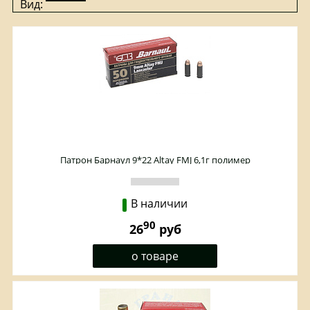
Вид:
Патрон Барнаул 9*22 Altay FMJ 6,1г полимер
В наличии
90
26
руб
о товаре