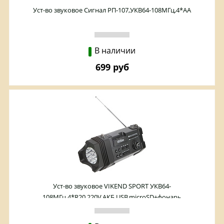
Уст-во звуковое Сигнал РП-107,УКВ64-108МГц,4*АА
В наличии
699 руб
Уст-во звуковое VIKEND SPORT УКВ64-
108МГц,4*R20,220V,АКБ,USB,microSD+фонарь