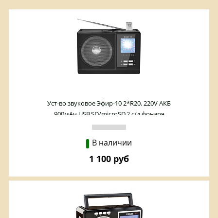
Уст-во звуковое Эфир-10 2*R20. 220V АКБ
900мАч,USB,SD/microSD,2 с/д фонаря
В наличии
1 100 руб