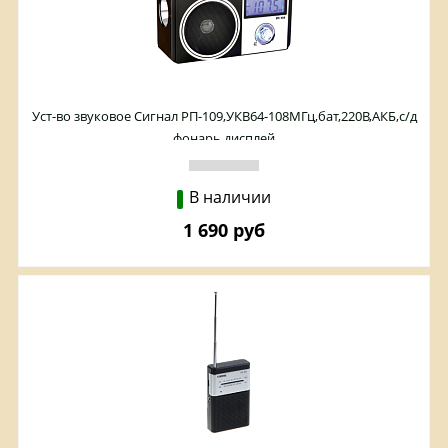
Уст-во звуковое Сигнал РП-109,УКВ64-108МГц,бат,220В,АКБ,с/д
фонарь,дисплей
В наличии
1 690 руб