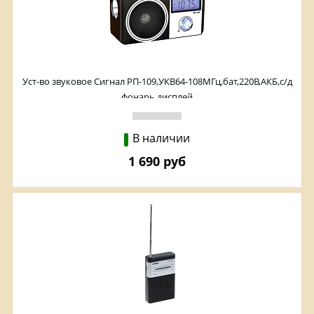
Уст-во звуковое Сигнал РП-109,УКВ64-108МГц,бат,220В,АКБ,с/д
фонарь,дисплей
В наличии
1 690 руб