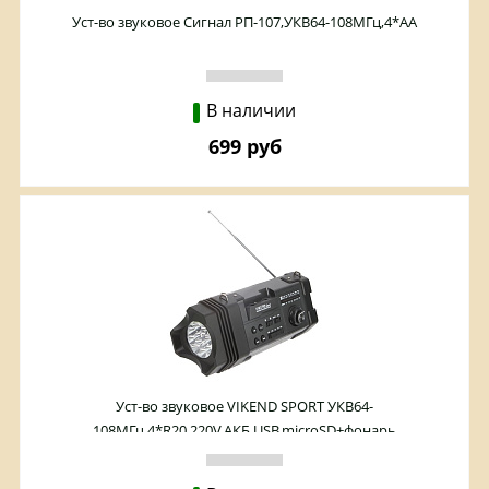
Уст-во звуковое Сигнал РП-107,УКВ64-108МГц,4*АА
В наличии
699 руб
Уст-во звуковое VIKEND SPORT УКВ64-
108МГц,4*R20,220V,АКБ,USB,microSD+фонарь