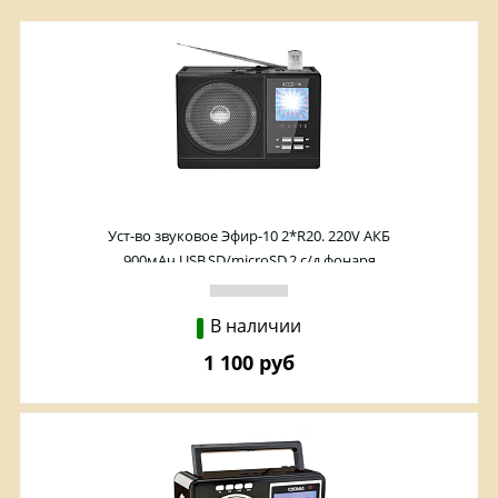
Уст-во звуковое Эфир-10 2*R20. 220V АКБ
900мАч,USB,SD/microSD,2 с/д фонаря
В наличии
1 100 руб