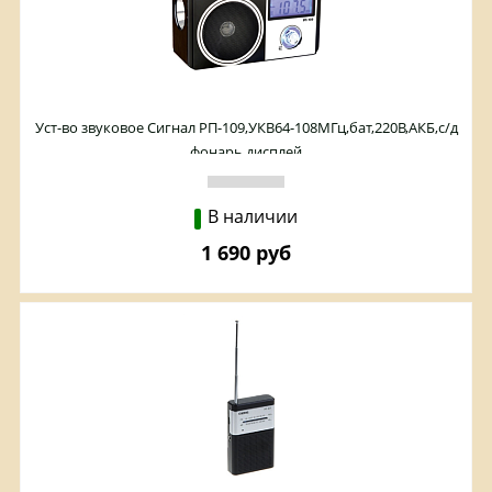
Уст-во звуковое Сигнал РП-109,УКВ64-108МГц,бат,220В,АКБ,с/д
фонарь,дисплей
В наличии
1 690 руб