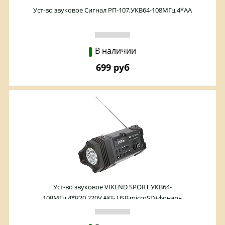
Уст-во звуковое Сигнал РП-107,УКВ64-108МГц,4*АА
В наличии
699 руб
Уст-во звуковое VIKEND SPORT УКВ64-
108МГц,4*R20,220V,АКБ,USB,microSD+фонарь