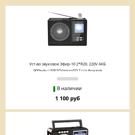
Уст-во звуковое Эфир-10 2*R20. 220V АКБ
900мАч,USB,SD/microSD,2 с/д фонаря
В наличии
1 100 руб