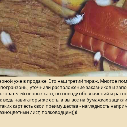
зоной уже в продаже. Это наш третий тираж. Многое пом
 погранзоны, уточнили расположение заказников и запов
ьзователей первых карт, по поводу обозначений и рас
 ведь навигаторы же есть, а вы все на бумажках зациклил
аких карт есть свои преимущества - наглядность наприме
азноцветный лист, полководцем)))!