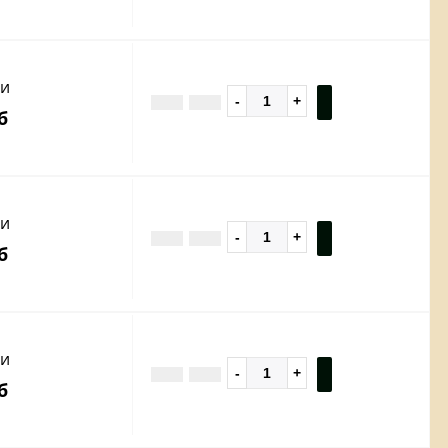
ии
б
ии
б
ии
б