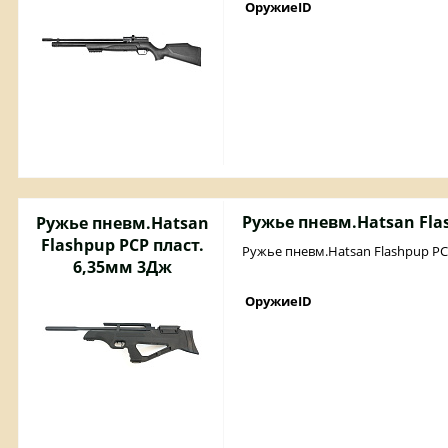
ОружиеID
Ружье пневм.Hatsan Fla
Ружье пневм.Hatsan
Flashpup PCP пласт.
Ружье пневм.Hatsan Flashpup PC
6,35мм 3Дж
ОружиеID