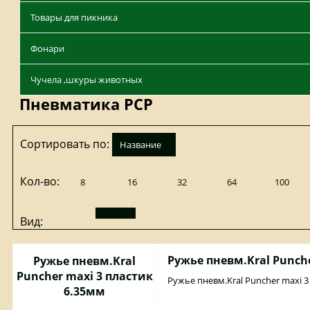
Товары для пикника
Фонари
Чучела ,шкуры животных
Пневматика PCP
Сортировать по:
название
Кол-во:
8
16
32
64
100
Вид:
Ружье пневм.Kral Punch
Ружье пневм.Kral
Puncher maxi 3 пластик
Ружье пневм.Kral Puncher maxi 3
6.35мм