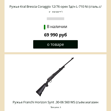
Ружье Kral Brescia Coraggio 12/76 орех 5д/н L-710 Ni (сталь.с/
к,,эжект.)
В наличии
69 990 руб
о товаре
Ружье Franchi Horizon Synt .30-06 560 WS (съём.магазин
3патр.)