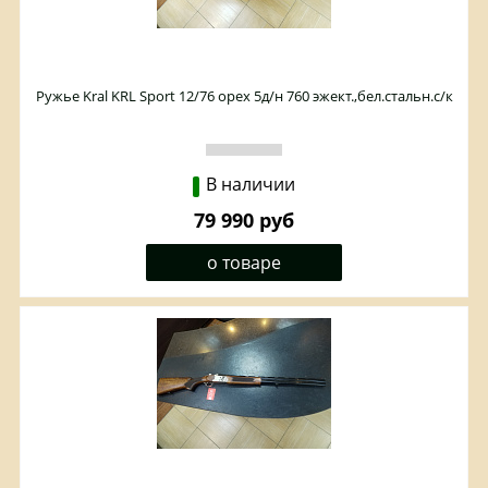
Ружье Kral KRL Sport 12/76 орех 5д/н 760 эжект.,бел.стальн.с/к
В наличии
79 990 руб
о товаре