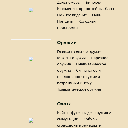
Дальномеры
Бинокли
Крепления , кронштейны , базы
Ночное видение
Очки
Прицелы
Холодная
пристрелка
Оружие
Гладкоствольное оружие
Макеты оружия
Нарезное
оружие
Пневматическое
оружие
Сигнальное и
охолощенное оружие и
патрончики к нему
Травматическое оружие
Охота
Кейсы - футляры для оружия и
аммуниции
Кобуры -
страховоные ремешки и