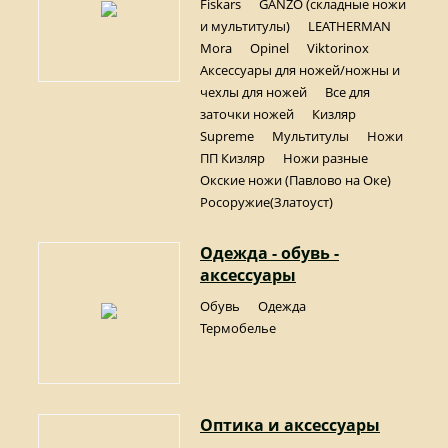
Fiskars
GANZO (складные ножи
и мультитулы)
LEATHERMAN
Mora
Opinel
Viktorinox
Аксессуары для ножей/ножны и
чехлы для ножей
Все для
заточки ножей
Кизляр
Supreme
Мультитулы
Ножи
ПП Кизляр
Ножи разные
Окские ножи (Павлово на Оке)
Росоружие(Златоуст)
Одежда - обувь -
аксессуары
Обувь
Одежда
Термобелье
Оптика и аксессуары