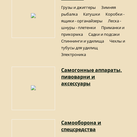
Грузы и джиггеры
Зимняя
рыбалка
Катушки
Коробки -
ящики - органайзеры
Леска -
шнуры - плетенки
Приманки и
прикормка
Садки и подсаки
Спиннинги и удилища
Чехлы и
тубусы для удилищ
Электроника
Самогонные аппараты,
пивоварни и
аксессуары
Самооборона и
спецсредства