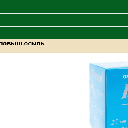
 повыш.осыпь
кладах