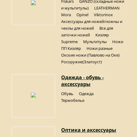
Fiskars
GANZO (складные ножи
и мультитулы)
LEATHERMAN
Mora
Opinel
Viktorinox
Аксессуары для ножей/ножны и
чехлы для ножей
Все для
заточки ножей
Кизляр
Supreme
Мультитулы
Ножи
ПП Кизляр
Ножи разные
Окские ножи (Павлово на Оке)
Росоружие(Златоуст)
Одежда - обувь -
аксессуары
Обувь
Одежда
Термобелье
Оптика и аксессуары