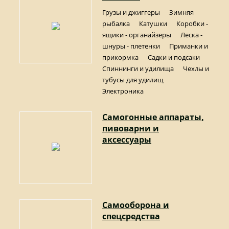
Грузы и джиггеры
Зимняя
рыбалка
Катушки
Коробки -
ящики - органайзеры
Леска -
шнуры - плетенки
Приманки и
прикормка
Садки и подсаки
Спиннинги и удилища
Чехлы и
тубусы для удилищ
Электроника
Самогонные аппараты,
пивоварни и
аксессуары
Самооборона и
спецсредства