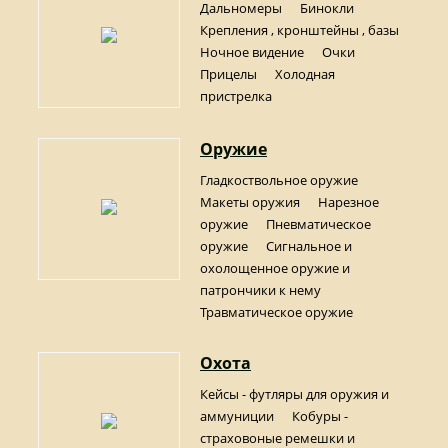
Дальномеры
Бинокли
Крепления , кронштейны , базы
Ночное видение
Очки
Прицелы
Холодная
пристрелка
Оружие
Гладкоствольное оружие
Макеты оружия
Нарезное
оружие
Пневматическое
оружие
Сигнальное и
охолощенное оружие и
патрончики к нему
Травматическое оружие
Охота
Кейсы - футляры для оружия и
аммуниции
Кобуры -
страховоные ремешки и