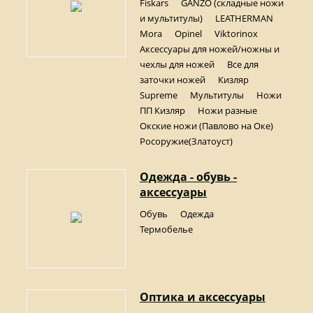
Fiskars
GANZO (складные ножи
и мультитулы)
LEATHERMAN
Mora
Opinel
Viktorinox
Аксессуары для ножей/ножны и
чехлы для ножей
Все для
заточки ножей
Кизляр
Supreme
Мультитулы
Ножи
ПП Кизляр
Ножи разные
Окские ножи (Павлово на Оке)
Росоружие(Златоуст)
Одежда - обувь -
аксессуары
Обувь
Одежда
Термобелье
Оптика и аксессуары