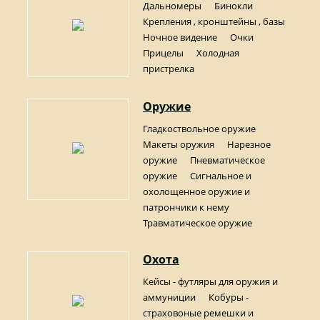
Дальномеры
Бинокли
Крепления , кронштейны , базы
Ночное видение
Очки
Прицелы
Холодная
пристрелка
Оружие
Гладкоствольное оружие
Макеты оружия
Нарезное
оружие
Пневматическое
оружие
Сигнальное и
охолощенное оружие и
патрончики к нему
Травматическое оружие
Охота
Кейсы - футляры для оружия и
аммуниции
Кобуры -
страховоные ремешки и