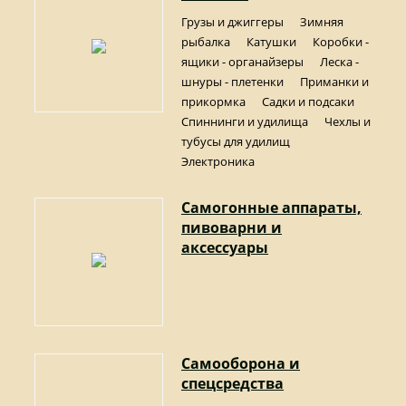
Грузы и джиггеры
Зимняя
рыбалка
Катушки
Коробки -
ящики - органайзеры
Леска -
шнуры - плетенки
Приманки и
прикормка
Садки и подсаки
Спиннинги и удилища
Чехлы и
тубусы для удилищ
Электроника
Самогонные аппараты,
пивоварни и
аксессуары
Самооборона и
спецсредства