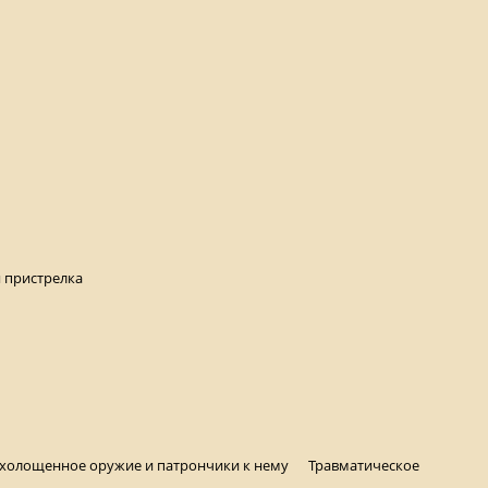
 пристрелка
охолощенное оружие и патрончики к нему
Травматическое