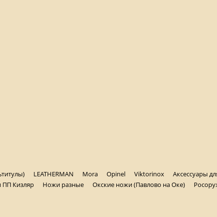
ьтитулы)
LEATHERMAN
Mora
Opinel
Viktorinox
Аксессуары д
 ПП Кизляр
Ножи разные
Окские ножи (Павлово на Оке)
Росору