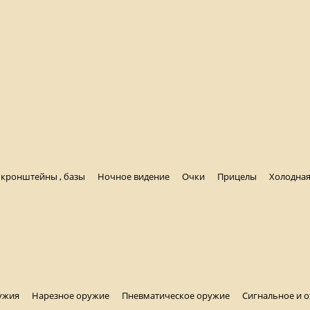
, кронштейны , базы
Ночное видение
Очки
Прицелы
Холодная
ужия
Нарезное оружие
Пневматическое оружие
Сигнальное и 