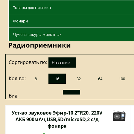
Товары для пикника
Фонари
Чучела ,шкуры животных
Радиоприемники
Сортировать по:
название
Кол-во:
8
16
32
64
100
Вид:
Уст-во звуковое Эфир-10 2*R20. 220V
АКБ 900мАч,USB,SD/microSD,2 с/д
фонаря