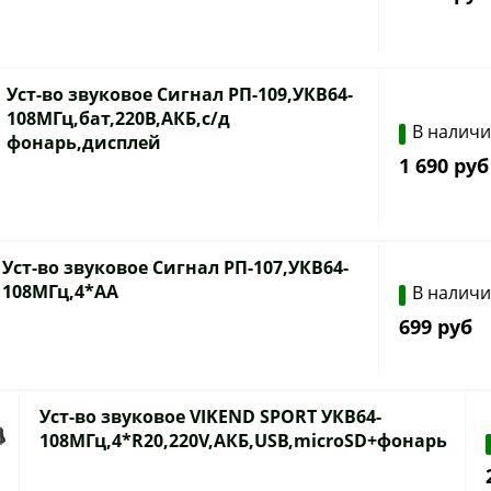
Уст-во звуковое Сигнал РП-109,УКВ64-
108МГц,бат,220В,АКБ,с/д
В налич
фонарь,дисплей
1 690 руб
Уст-во звуковое Сигнал РП-107,УКВ64-
108МГц,4*АА
В налич
699 руб
Уст-во звуковое VIKEND SPORT УКВ64-
108МГц,4*R20,220V,АКБ,USB,microSD+фонарь