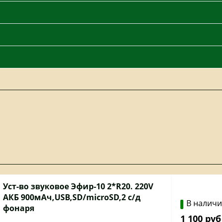
Уст-во звуковое Эфир-10 2*R20. 220V
АКБ 900мАч,USB,SD/microSD,2 с/д
В налич
фонаря
1 100 руб