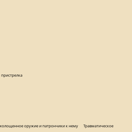
 пристрелка
охолощенное оружие и патрончики к нему
Травматическое