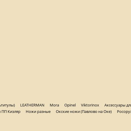
ьтитулы)
LEATHERMAN
Mora
Opinel
Viktorinox
Аксессуары д
 ПП Кизляр
Ножи разные
Окские ножи (Павлово на Оке)
Росору