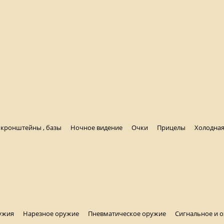
, кронштейны , базы
Ночное видение
Очки
Прицелы
Холодная
ужия
Нарезное оружие
Пневматическое оружие
Сигнальное и 