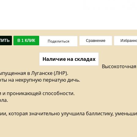
ПИТЬ
В 1 КЛИК
Поделиться
Сравнение
Избранн
Наличие на складах
Высокоточная 
выпущенная в Луганске (ЛНР).
оты на некрупную пернатую дичь.
и и проникающей способности.
ла.
и, которая значительно улучшила баллистику, уменьшил