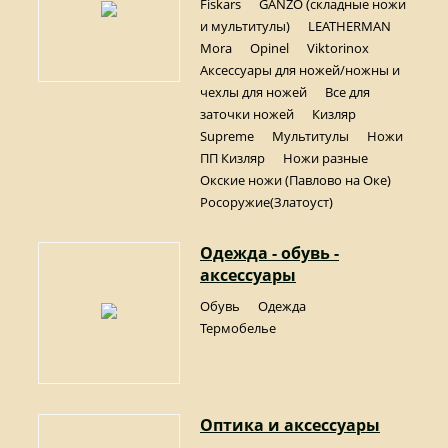
Fiskars
GANZO (складные ножи
и мультитулы)
LEATHERMAN
Mora
Opinel
Viktorinox
Аксессуары для ножей/ножны и
чехлы для ножей
Все для
заточки ножей
Кизляр
Supreme
Мультитулы
Ножи
ПП Кизляр
Ножи разные
Окские ножи (Павлово на Оке)
Росоружие(Златоуст)
Одежда - обувь -
аксессуары
Обувь
Одежда
Термобелье
Оптика и аксессуары