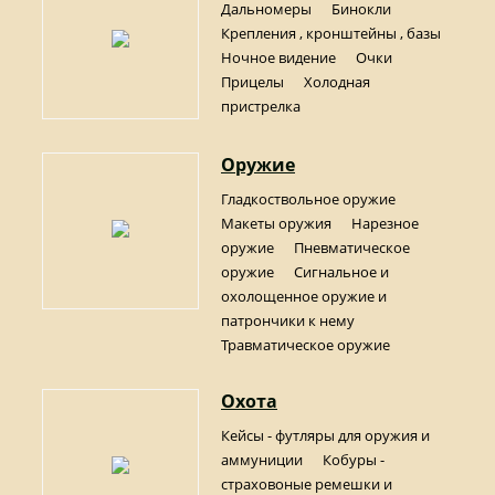
Дальномеры
Бинокли
Крепления , кронштейны , базы
Ночное видение
Очки
Прицелы
Холодная
пристрелка
Оружие
Гладкоствольное оружие
Макеты оружия
Нарезное
оружие
Пневматическое
оружие
Сигнальное и
охолощенное оружие и
патрончики к нему
Травматическое оружие
Охота
Кейсы - футляры для оружия и
аммуниции
Кобуры -
страховоные ремешки и