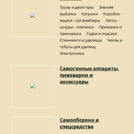
Грузы и джиггеры
Зимняя
рыбалка
Катушки
Коробки -
ящики - органайзеры
Леска -
шнуры - плетенки
Приманки и
прикормка
Садки и подсаки
Спиннинги и удилища
Чехлы и
тубусы для удилищ
Электроника
Самогонные аппараты,
пивоварни и
аксессуары
Самооборона и
спецсредства