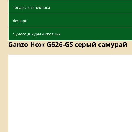
Товары для пикника
Фонари
Чучела ,шкуры животных
Ganzo Нож G626-GS серый самурай
Описание
Отзывы
Наличие на складах