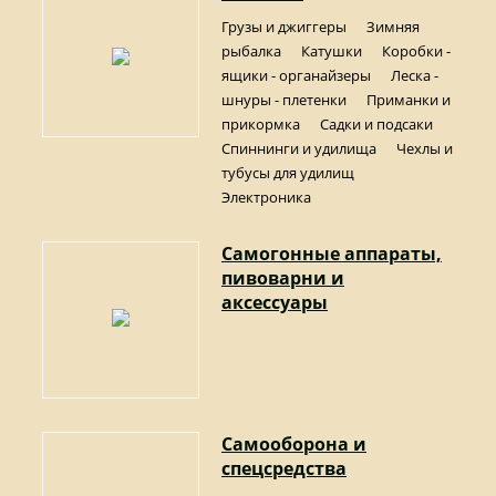
Грузы и джиггеры
Зимняя
рыбалка
Катушки
Коробки -
ящики - органайзеры
Леска -
шнуры - плетенки
Приманки и
прикормка
Садки и подсаки
Спиннинги и удилища
Чехлы и
тубусы для удилищ
Электроника
Самогонные аппараты,
пивоварни и
аксессуары
Самооборона и
спецсредства