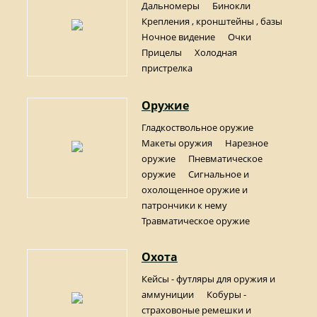
Дальномеры
Бинокли
Крепления , кронштейны , базы
Ночное видение
Очки
Прицелы
Холодная
пристрелка
Оружие
Гладкоствольное оружие
Макеты оружия
Нарезное
оружие
Пневматическое
оружие
Сигнальное и
охолощенное оружие и
патрончики к нему
Травматическое оружие
Охота
Кейсы - футляры для оружия и
аммуниции
Кобуры -
страховоные ремешки и