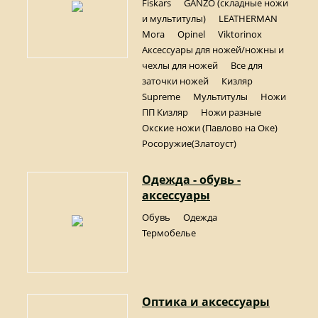
Fiskars
GANZO (складные ножи
и мультитулы)
LEATHERMAN
Mora
Opinel
Viktorinox
Аксессуары для ножей/ножны и
чехлы для ножей
Все для
заточки ножей
Кизляр
Supreme
Мультитулы
Ножи
ПП Кизляр
Ножи разные
Окские ножи (Павлово на Оке)
Росоружие(Златоуст)
Одежда - обувь -
аксессуары
Обувь
Одежда
Термобелье
Оптика и аксессуары