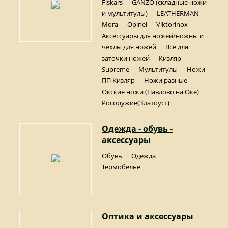
Fiskars
GANZO (складные ножи
и мультитулы)
LEATHERMAN
Mora
Opinel
Viktorinox
Аксессуары для ножей/ножны и
чехлы для ножей
Все для
заточки ножей
Кизляр
Supreme
Мультитулы
Ножи
ПП Кизляр
Ножи разные
Окские ножи (Павлово на Оке)
Росоружие(Златоуст)
Одежда - обувь -
аксессуары
Обувь
Одежда
Термобелье
Оптика и аксессуары