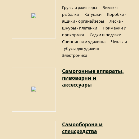
Грузы и джиггеры
Зимняя
рыбалка
Катушки
Коробки -
ящики - органайзеры
Леска -
шнуры - плетенки
Приманки и
прикормка
Садки и подсаки
Спиннинги и удилища
Чехлы и
тубусы для удилищ
Электроника
Самогонные аппараты,
пивоварни и
аксессуары
Самооборона и
спецсредства