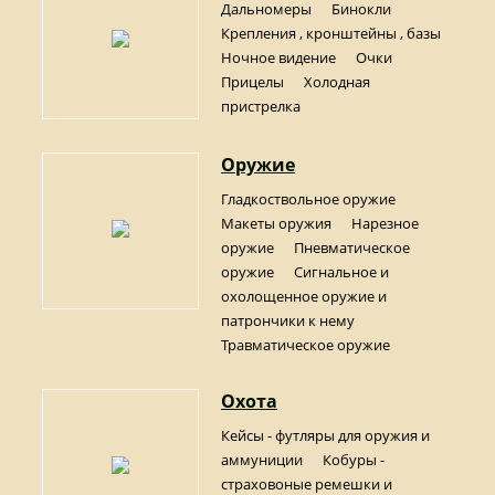
Дальномеры
Бинокли
Крепления , кронштейны , базы
Ночное видение
Очки
Прицелы
Холодная
пристрелка
Оружие
Гладкоствольное оружие
Макеты оружия
Нарезное
оружие
Пневматическое
оружие
Сигнальное и
охолощенное оружие и
патрончики к нему
Травматическое оружие
Охота
Кейсы - футляры для оружия и
аммуниции
Кобуры -
страховоные ремешки и