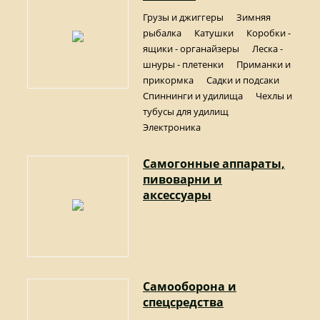
Грузы и джиггеры
Зимняя
рыбалка
Катушки
Коробки -
ящики - органайзеры
Леска -
шнуры - плетенки
Приманки и
прикормка
Садки и подсаки
Спиннинги и удилища
Чехлы и
тубусы для удилищ
Электроника
Самогонные аппараты,
пивоварни и
аксессуары
Самооборона и
спецсредства