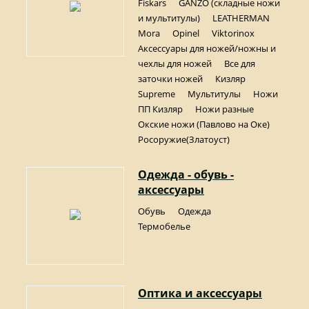
Fiskars
GANZO (складные ножи
и мультитулы)
LEATHERMAN
Mora
Opinel
Viktorinox
Аксессуары для ножей/ножны и
чехлы для ножей
Все для
заточки ножей
Кизляр
Supreme
Мультитулы
Ножи
ПП Кизляр
Ножи разные
Окские ножи (Павлово на Оке)
Росоружие(Златоуст)
Одежда - обувь -
аксессуары
Обувь
Одежда
Термобелье
Оптика и аксессуары