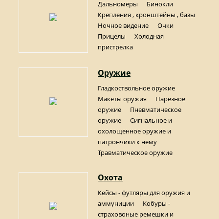
Дальномеры
Бинокли
Крепления , кронштейны , базы
Ночное видение
Очки
Прицелы
Холодная
пристрелка
Оружие
Гладкоствольное оружие
Макеты оружия
Нарезное
оружие
Пневматическое
оружие
Сигнальное и
охолощенное оружие и
патрончики к нему
Травматическое оружие
Охота
Кейсы - футляры для оружия и
аммуниции
Кобуры -
страховоные ремешки и